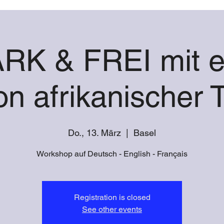
RK & FREI mit e
on afrikanischer 
Do., 13. März
  |  
Basel
Workshop auf Deutsch - English - Français
Registration is closed
See other events