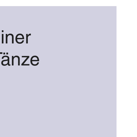
iner
Tänze