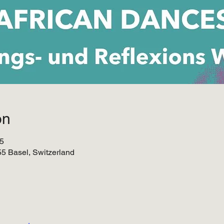
on
45
055 Basel, Switzerland