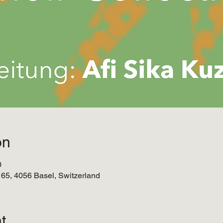
on
0
65, 4056 Basel, Switzerland
t